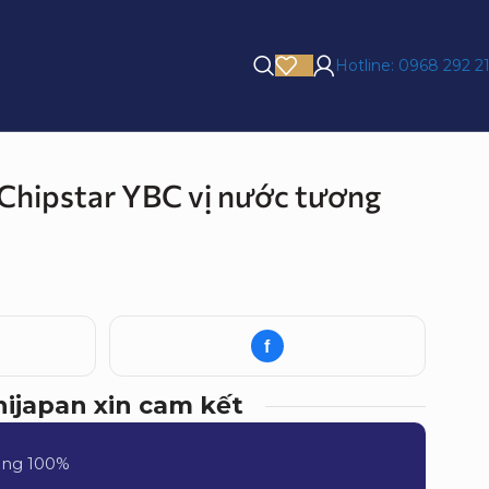
Hotline: 0968 292 2
 Chipstar YBC vị nước tương
g
f
nijapan xin cam kết
ãng 100%