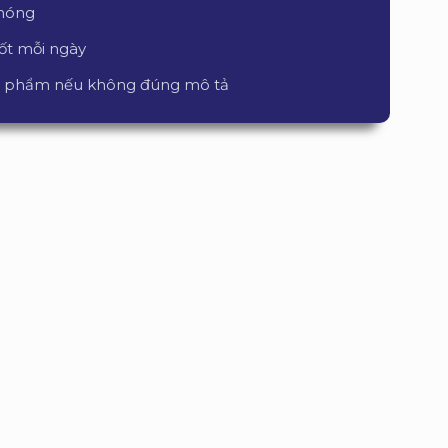
chóng
tốt mỗi ngày
sản phẩm nếu không đúng mô tả
ĐANG KHUYẾN MÃI