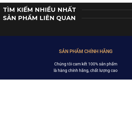
TÌM KIẾM NHIỀU NHẤT
SẢN PHẨM LIÊN QUAN​
SẢN PHẨM ĐÃ XEM​
SẢN PHẨM CHÍNH HÃNG
Chúng tôi cam kết 100% sản phẩm
là hàng chính hãng, chất lượng cao
THÔNG TIN
HỘ KINH DOANH MINI JAPAN
Điện thoại: 0968 292 219
Email: minijapan330@gmail.com