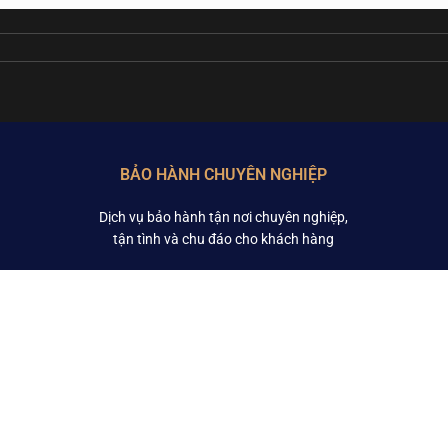
BẢO HÀNH CHUYÊN NGHIỆP
Dịch vụ bảo hành tận nơi chuyên nghiệp,
tận tình và chu đáo cho khách hàng
TÌM KIẾM HÀNG ĐẦU
CH
Nước mơ xanh Choya
HƯ
Sữa Ensure Đức 400g
Sữa Ensure hương vani 850g Úc
CHÍ