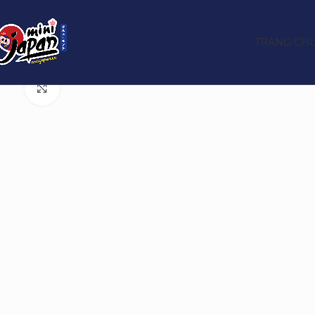
TRANG CH
Trang chủ
Sản phẩm
Gourmet
Khoai tây chiên Chipstar YBC vị
Click to enlarge