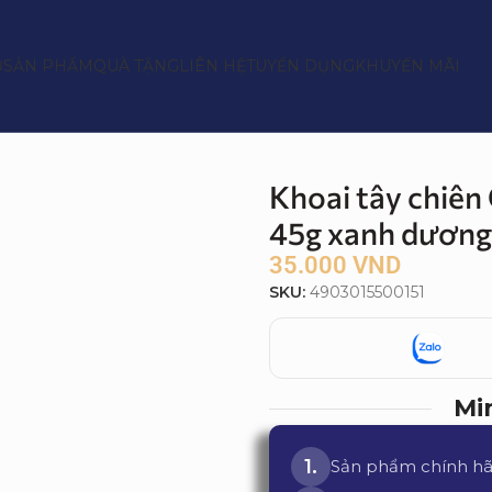
Ủ
SẢN PHẨM
QUÀ TẶNG
LIÊN HỆ
TUYỂN DỤNG
KHUYẾN MÃI
 nước tương 45g xanh dương
Khoai tây chiên
45g xanh dươn
35.000
VND
SKU:
4903015500151
Mi
Sản phẩm chính h