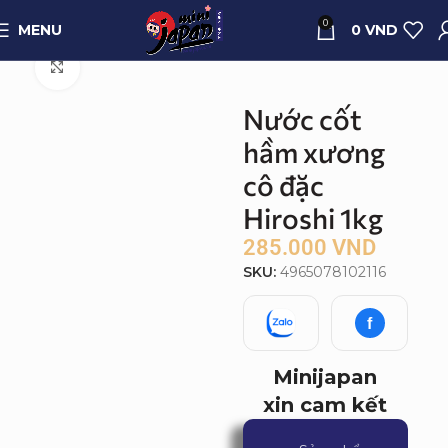
0
MENU
0
VND
Trang chủ
Sản phẩm
Gourmet
Click to enlarge
Nước cốt
hầm xương
cô đặc
Hiroshi 1kg
285.000
VND
SKU:
4965078102116
f
Minijapan
xin cam kết