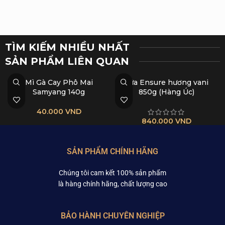
TÌM KIẾM NHIỀU NHẤT
SẢN PHẨM LIÊN QUAN​
Mì Gà Cay Phô Mai
Sữa Ensure hương vani
Samyang 140g
850g (Hàng Úc)
40.000
VND
840.000
VND
SẢN PHẨM ĐÃ XEM​
SẢN PHẨM CHÍNH HÃNG
Chúng tôi cam kết 100% sản phẩm
là hàng chính hãng, chất lượng cao
BẢO HÀNH CHUYÊN NGHIỆP