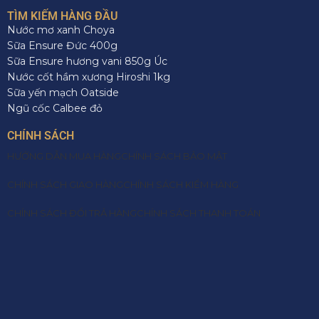
TÌM KIẾM HÀNG ĐẦU
Nước mơ xanh Choya
Sữa Ensure Đức 400g
Sữa Ensure hương vani 850g Úc
Nước cốt hầm xương Hiroshi 1kg
Sữa yến mạch Oatside
Ngũ cốc Calbee đỏ
CHÍNH SÁCH
HƯỚNG DẪN MUA HÀNG
CHÍNH SÁCH BẢO MẬT
CHÍNH SÁCH GIAO HÀNG
CHÍNH SÁCH KIỂM HÀNG
CHÍNH SÁCH ĐỔI TRẢ HÀNG
CHÍNH SÁCH THANH TOÁN