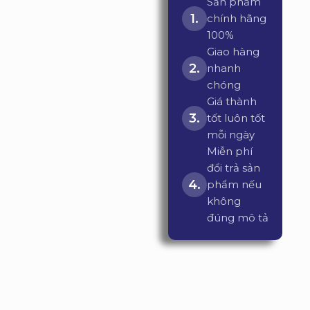
Sản phẩm
chính hãng
100%
Giao hàng
nhanh
chóng
Giá thành
tốt luôn tốt
mỗi ngày
Miễn phí
đổi trả sản
phẩm nếu
không
đúng mô tả
ĐANG KHUYẾN