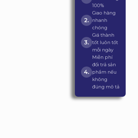
100%
Giao hàng
nhanh
chóng
Giá thành
tốt luôn tốt
mỗi ngày
Miễn phí
đổi trả sản
phẩm nếu
không
đúng mô tả
ĐANG KHUYẾN
MÃI