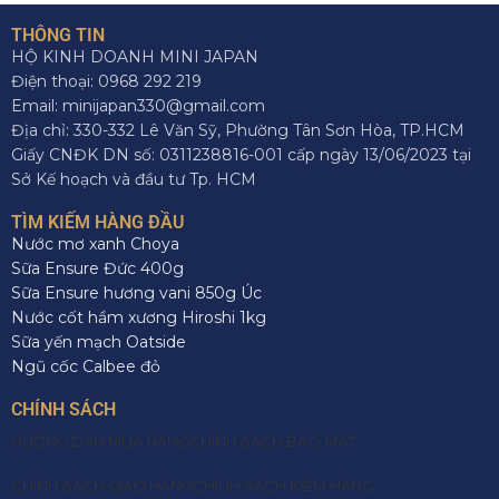
THÔNG TIN
HỘ KINH DOANH MINI JAPAN
Điện thoại: 0968 292 219
Email: minijapan330@gmail.com
Địa chỉ: 330-332 Lê Văn Sỹ, Phường Tân Sơn Hòa, TP.HCM
Giấy CNĐK DN số: 0311238816-001 cấp ngày 13/06/2023 tại
Sở Kế hoạch và đầu tư Tp. HCM
TÌM KIẾM HÀNG ĐẦU
Nước mơ xanh Choya
Sữa Ensure Đức 400g
Sữa Ensure hương vani 850g Úc
Nước cốt hầm xương Hiroshi 1kg
Sữa yến mạch Oatside
Ngũ cốc Calbee đỏ
CHÍNH SÁCH
HƯỚNG DẪN MUA HÀNG
CHÍNH SÁCH BẢO MẬT
CHÍNH SÁCH GIAO HÀNG
CHÍNH SÁCH KIỂM HÀNG