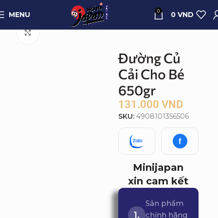
0
MENU
0
VND
Trang chủ
Sản phẩm
Quà tặng
Click to enlarge
Đường Củ
Cải Cho Bé
650gr
131.000
VND
SKU:
4908101356506
f
Minijapan
xin cam kết
Sản phẩm
chính hãng