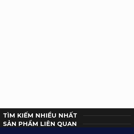
TÌM KIẾM NHIỀU NHẤT
SẢN PHẨM LIÊN QUAN​
SẢN PHẨM ĐÃ XEM​